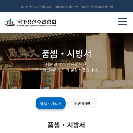
국가유산수리시스템(e수리)
업종실적관리시스템
국가유산수리협회공제조합
품셈・시방서
대한민국의 힘 문화유산,
국가유산수리협회가 앞장서겠습니다.
품셈・시방서
의견게시판
품셈・시방서