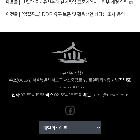
다음글 |
「민간 국가유산수리 설계용역 표준계약서」일부 개정 알림
이전글 |
[입찰공고] DDP 유구 보존 및 활용방안 타당성 조사 용역
국가유산수리협회
주소
사업자번호
(06654) 서울특별시 서초구 서초중앙로 43 로얄타워 7층
585-82-00055
전화
팩스
이메일
02-584-1866
02-584-1867
kcpra@naver.com