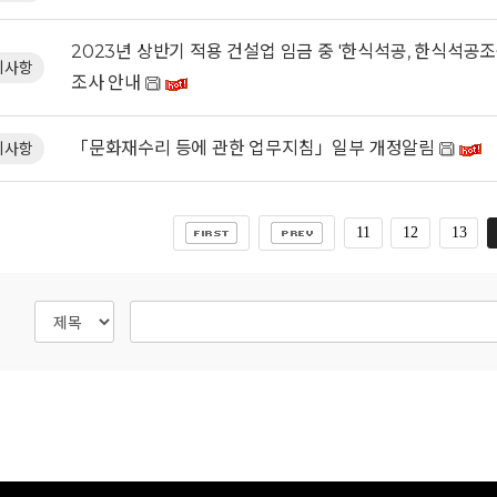
2023년 상반기 적용 건설업 임금 중 '한식석공, 한식석공조
지사항
조사 안내
「문화재수리 등에 관한 업무지침」일부 개정알림
지사항
11
12
13