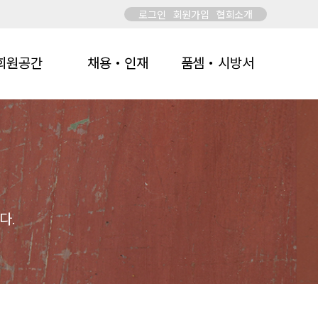
로그인
회원가입
협회소개
회원공간
채용・인재
품셈・시방서
다.