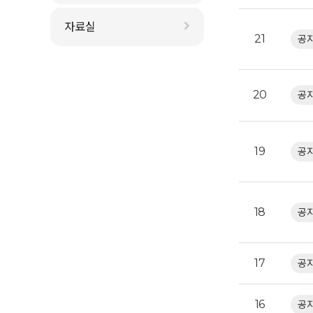
자료실
21
공
20
공
19
공
18
공
17
공
16
공