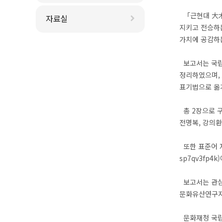
「근현대 大木
자료실
지키고 전승하는
가치에 공감하
보고서는 국립
정리하였으며, 
표기법으로 옮
총 2장으로 구
전명복, 강의
또한 표준어 자
sp7qv3fp
보고서는 관심 
문화유산연구지식포
문화재청 국립