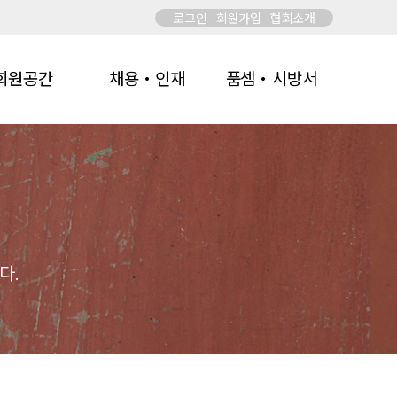
로그인
회원가입
협회소개
회원공간
채용・인재
품셈・시방서
다.