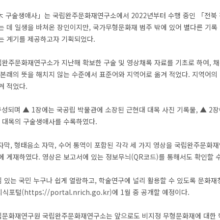
 구술생애사」는 국립완주문화재연구소에서 2022년부터 수행 중인 「전북 
 데 일생을 바쳐온 장인이지만, 국가무형문화재 범주 밖에 있어 별다른 기록
는 계기를 제공하고자 기획되었다.
완주문화재연구소가 지난해 확보한 구술 및 영상채록 자료를 기초로 하여, 채록
본래의 뜻을 해치지 않는 수준에서 표준어와 지역어로 옮겨 적었다. 지역어의
겨 적었다.
성되며 ▲ 1장에는 국공립 박물관에 소장된 근현대 대목 사진 기록물, ▲ 2
환 대목의 구술생애사를 수록하였다.
막, 형태음소 자막, 수어 통역이 포함된 각각 세 가지 영상을 국립완주문화재연구소 유
4k)에 게재하였다. 영상은 보고서에 있는 정보무늬(QR코드)를 통해서도 확인할 수
있는 국민 누구나 쉽게 열람하고, 학술연구에 널리 활용할 수 있도록 문화재청 누리
털(https://portal.nrich.go.kr)에 1월 중 공개할 예정이다.
문화재연구원 국립완주문화재연구소는 앞으로도 비지정 무형문화재에 대한 학