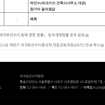
박인수
(
파크이즈 건축사사무소 대표
)
참가자 질의응답
-
폐회
국가유산수리 등에 관한 법률」 일부개정법률 공포 알림
024년 하반기 국가유산수리종사자 전문교육과정(48기) 안내 게시
국가유산수리협회
주소
(06654) 서울특별시 서초구 서초중앙로 43 로얄타워 7층
전화
02-584-1866
/
팩스
02-584-1867
/
이메일
kcpra@