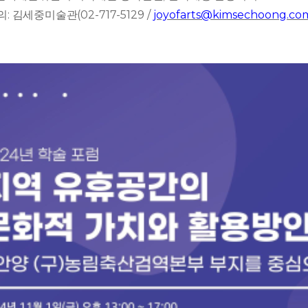
:
(02-717-5129 /
joyofarts@kimsechoong.co
의
김세중미술관