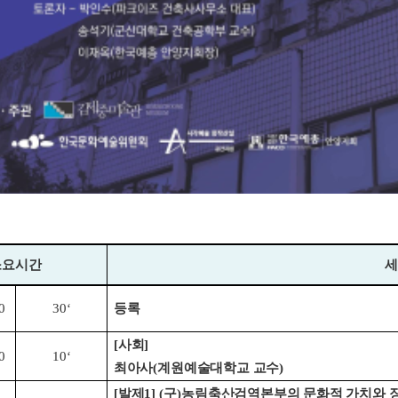
소요시간
세
0
30‘
등록
[
사회
]
0
10‘
최아사
(
계원예술대학교 교수
)
[
발제
1] (
구
)
농림축산검역본부의 문화적 가치와 