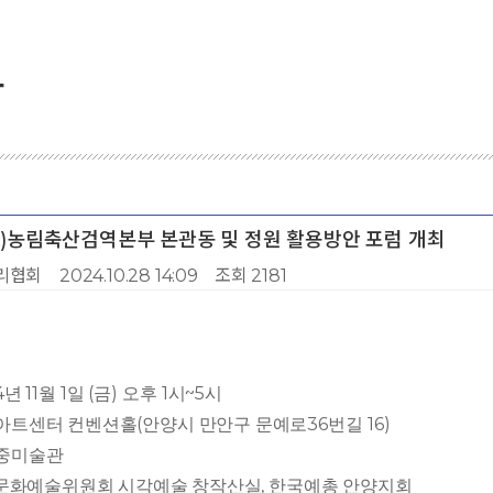
항
(구)농림축산검역본부 본관동 및 정원 활용방안 포럼 개최
리협회
2024.10.28 14:09
조회 2181
4
11
1
(
)
1
~5
년
월
일
금
오후
시
시
(
36
16)
아트센터 컨벤션홀
안양시 만안구 문예로
번길
중미술관
,
문화예술위원회 시각예술 창작산실
한국예총 안양지회