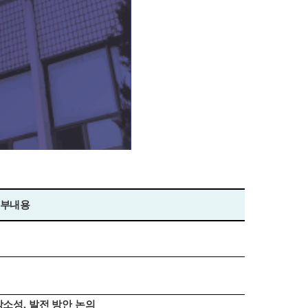
부내용
장소성
,
발전 방안 논의