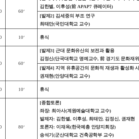
김한별
,
이후성
(
前
APAP7
큐레이터
)
0
60‘
[
발제
2]
김세중의 부조 연구
최태만
(
국민대학교 교수
)
0
10‘
휴식
[
발제
3]
근대 문화유산의 보전과 활용
김정신
(
단국대학교 명예교수
,
前
경기도 문화재
0
60‘
[
발제
4]
지역 유휴공간의 문화적 재생과 활성화 
권재현
(
안양대학교 교수
)
0
10‘
휴식
[
종합토론
]
좌장
:
최아사
(
계원예술대학교 교수
)
발제자
:
김한별
,
이후성
,
최태만
,
김정신
,
권재현
0
80‘
토론자
:
이재옥
(
한국예총 안양지회장
)
송석기
(
군산대학교 건축공학부 교수
)