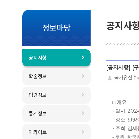
공지사
정보마당
공지사항
[공지사항] 
학술정보
국가유산수
법령정보
□
개요
-
: 202
일시
통계정보
-
:
장소
안양
-
:
주최
김세
아카이브
:
- 후원
한국