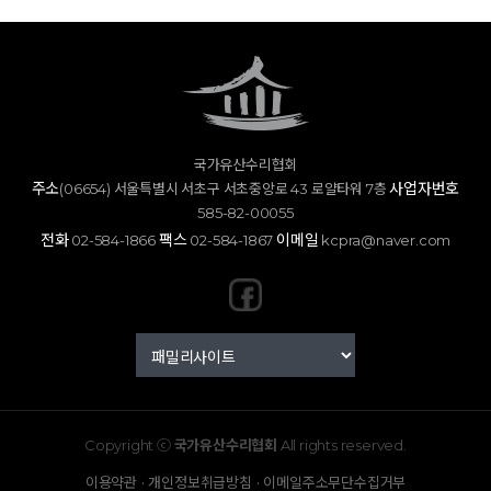
국가유산수리협회
주소
사업자번호
(06654) 서울특별시 서초구 서초중앙로 43 로얄타워 7층
585-82-00055
전화
팩스
이메일
02-584-1866
02-584-1867
kcpra@naver.com
Copyright ⓒ
국가유산수리협회
All rights reserved.
·
·
이용약관
개인정보취급방침
이메일주소무단수집거부