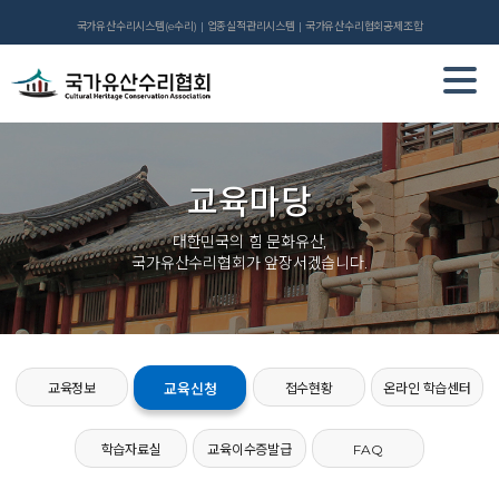
국가유산수리시스템(e수리)
업종실적관리시스템
국가유산수리협회공제조합
교육마당
대한민국의 힘 문화유산,
국가유산수리협회가 앞장서겠습니다.
교육정보
교육신청
접수현황
온라인 학습센터
학습자료실
교육이수증발급
FAQ